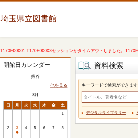
埼玉県立図書館
T170E00001 T170E00003セッションがタイムアウトしました。T170E000
資料検索
開館日カレンダー
熊谷
キーワードで検索ができます
他を見る
8月
日
月
火
水
木
金
土
デジタルライブラリー
1
2
3
4
5
6
7
8
休