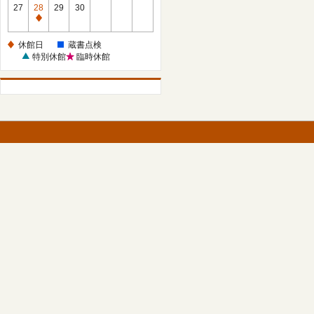
館
27
28
29
30
日
休
館
休館日
蔵書点検
日
特別休館
臨時休館