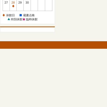
館
27
28
29
30
日
休
館
休館日
蔵書点検
日
特別休館
臨時休館