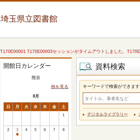
埼玉県立図書館
T170E00001 T170E00003セッションがタイムアウトしました。T170E000
資料検索
開館日カレンダー
熊谷
キーワードで検索ができます
他を見る
8月
日
月
火
水
木
金
土
デジタルライブラリー
1
2
3
4
5
6
7
8
休