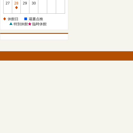
館
27
28
29
30
日
休
館
休館日
蔵書点検
日
特別休館
臨時休館