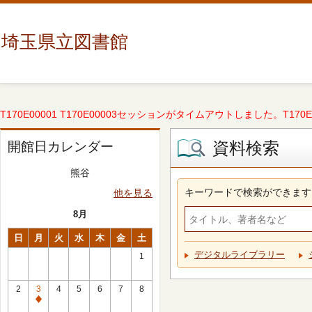
埼玉県立図書館
T170E00001 T170E00003セッションがタイムアウトしました。T170E000
資料検索
開館日カレンダー
熊谷
キーワードで検索ができます
他を見る
8月
日
月
火
水
木
金
土
デジタルライブラリー
1
2
3
4
5
6
7
8
休