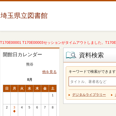
埼玉県立図書館
T170E00001 T170E00003セッションがタイムアウトしました。T170E000
資料検索
開館日カレンダー
熊谷
キーワードで検索ができます
他を見る
8月
日
月
火
水
木
金
土
デジタルライブラリー
1
2
3
4
5
6
7
8
休