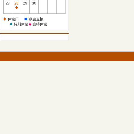
館
27
28
29
30
日
休
館
休館日
蔵書点検
日
特別休館
臨時休館