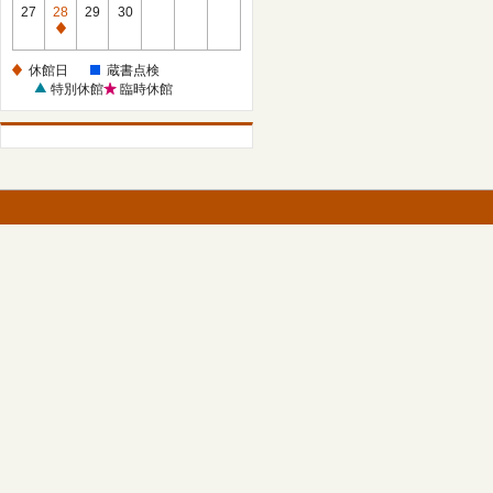
館
27
28
29
30
日
休
館
休館日
蔵書点検
日
特別休館
臨時休館