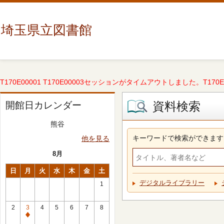
埼玉県立図書館
T170E00001 T170E00003セッションがタイムアウトしました。T170E000
資料検索
開館日カレンダー
熊谷
キーワードで検索ができます
他を見る
8月
日
月
火
水
木
金
土
デジタルライブラリー
1
2
3
4
5
6
7
8
休