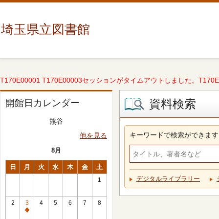
埼玉県立図書館
T170E00001 T170E00003セッションがタイムアウトしました。T170E000
資料検索
開館日カレンダー
熊谷
キーワードで検索ができます
他を見る
8月
日
月
火
水
木
金
土
デジタルライブラリー
1
2
3
4
5
6
7
8
休