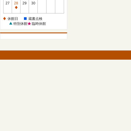
館
27
28
29
30
日
休
館
休館日
蔵書点検
日
特別休館
臨時休館