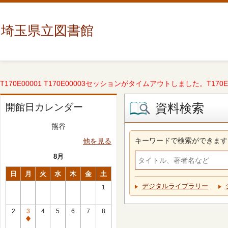
埼玉県立図書館
T170E00001 T170E00003セッションがタイムアウトしました。T170E000
資料検索
開館日カレンダー
熊谷
キーワードで検索ができます
他を見る
8月
日
月
火
水
木
金
土
デジタルライブラリー
1
2
3
4
5
6
7
8
休