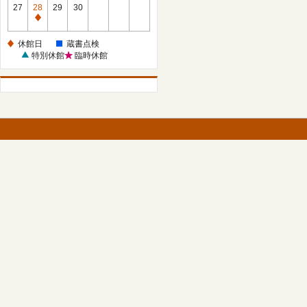
館
27
28
29
30
日
休
館
休館日
蔵書点検
日
特別休館
臨時休館