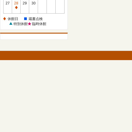
館
27
28
29
30
日
休
館
休館日
蔵書点検
日
特別休館
臨時休館