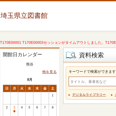
埼玉県立図書館
T170E00001 T170E00003セッションがタイムアウトしました。T170E000
資料検索
開館日カレンダー
熊谷
キーワードで検索ができます
他を見る
8月
日
月
火
水
木
金
土
デジタルライブラリー
1
2
3
4
5
6
7
8
休