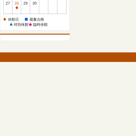
館
27
28
29
30
日
休
館
休館日
蔵書点検
日
特別休館
臨時休館