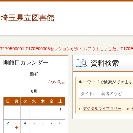
埼玉県立図書館
T170E00001 T170E00003セッションがタイムアウトしました。T170E000
資料検索
開館日カレンダー
熊谷
キーワードで検索ができます
他を見る
8月
日
月
火
水
木
金
土
デジタルライブラリー
1
2
3
4
5
6
7
8
休