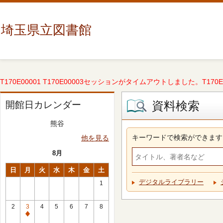
埼玉県立図書館
T170E00001 T170E00003セッションがタイムアウトしました。T170E000
資料検索
開館日カレンダー
熊谷
キーワードで検索ができます
他を見る
8月
日
月
火
水
木
金
土
デジタルライブラリー
1
2
3
4
5
6
7
8
休