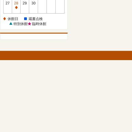
館
27
28
29
30
日
休
館
休館日
蔵書点検
日
特別休館
臨時休館