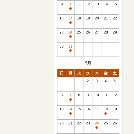
館
9
10
11
12
13
14
15
日
休
館
16
17
18
19
20
21
22
日
休
館
23
24
25
26
27
28
29
日
休
館
30
31
日
休
館
9月
日
日
月
火
水
木
金
土
1
2
3
4
5
6
7
8
9
10
11
12
休
館
13
14
15
16
17
18
19
日
休
休
館
館
20
21
22
23
24
25
26
日
日
休