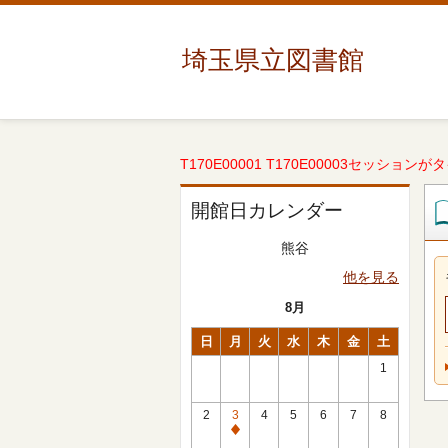
埼玉県立図書館
T170E00001 T170E00003セッションが
開館日カレンダー
熊谷
他を見る
8月
日
月
火
水
木
金
土
1
2
3
4
5
6
7
8
休