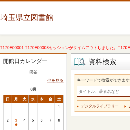
埼玉県立図書館
T170E00001 T170E00003セッションがタイムアウトしました。T170E000
資料検索
開館日カレンダー
熊谷
キーワードで検索ができます
他を見る
8月
日
月
火
水
木
金
土
デジタルライブラリー
1
2
3
4
5
6
7
8
休