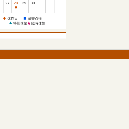
館
27
28
29
30
日
休
館
休館日
蔵書点検
日
特別休館
臨時休館