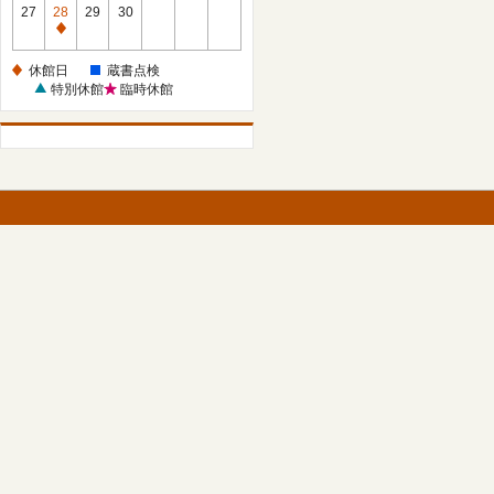
館
27
28
29
30
日
休
館
休館日
蔵書点検
日
特別休館
臨時休館