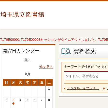
埼玉県立図書館
T170E00001 T170E00003セッションがタイムアウトしました。T170E000
資料検索
開館日カレンダー
熊谷
キーワードで検索ができます
他を見る
8月
日
月
火
水
木
金
土
デジタルライブラリー
1
2
3
4
5
6
7
8
休