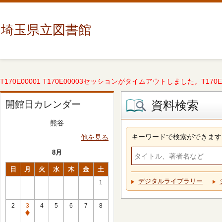
埼玉県立図書館
T170E00001 T170E00003セッションがタイムアウトしました。T170E000
資料検索
開館日カレンダー
熊谷
キーワードで検索ができます
他を見る
8月
日
月
火
水
木
金
土
デジタルライブラリー
1
2
3
4
5
6
7
8
休