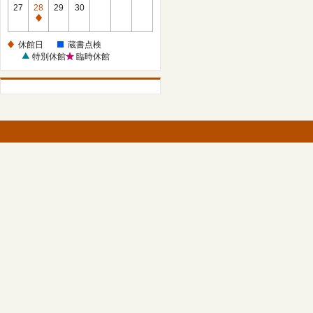
館
27
28
29
30
日
休
館
休館日
蔵書点検
日
特別休館
臨時休館