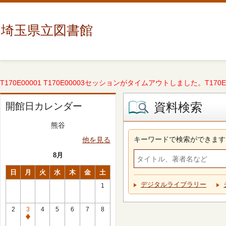
埼玉県立図書館
T170E00001 T170E00003セッションがタイムアウトしました。T170E000
資料検索
開館日カレンダー
熊谷
キーワードで検索ができます
他を見る
8月
日
月
火
水
木
金
土
デジタルライブラリー
1
2
3
4
5
6
7
8
休