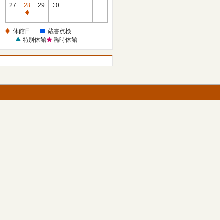
館
27
28
29
30
日
休
館
休館日
蔵書点検
日
特別休館
臨時休館