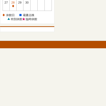
館
27
28
29
30
日
休
館
休館日
蔵書点検
日
特別休館
臨時休館