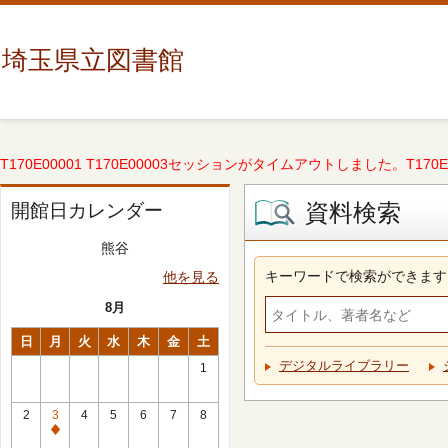
埼玉県立図書館
T170E00001 T170E00003セッションがタイムアウトしました。T170E000
資料検索
開館日カレンダー
熊谷
キーワードで検索ができます
他を見る
8月
日
月
火
水
木
金
土
デジタルライブラリー
1
2
3
4
5
6
7
8
休