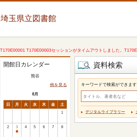
埼玉県立図書館
T170E00001 T170E00003セッションがタイムアウトしました。T170E000
資料検索
開館日カレンダー
熊谷
キーワードで検索ができます
他を見る
8月
日
月
火
水
木
金
土
デジタルライブラリー
1
2
3
4
5
6
7
8
休