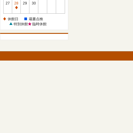
館
27
28
29
30
日
休
館
休館日
蔵書点検
日
特別休館
臨時休館