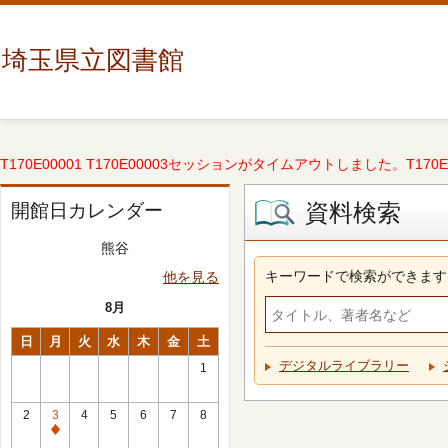
埼玉県立図書館
T170E00001 T170E00003セッションがタイムアウトしました。T170E000
資料検索
開館日カレンダー
熊谷
キーワードで検索ができます
他を見る
8月
日
月
火
水
木
金
土
デジタルライブラリー
1
2
3
4
5
6
7
8
休