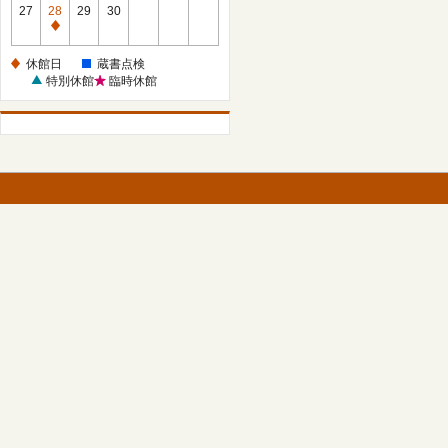
館
27
28
29
30
日
休
館
休館日
蔵書点検
日
特別休館
臨時休館