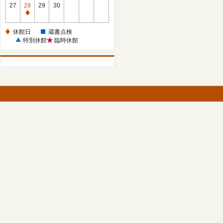
館
27
28
29
30
日
休
館
休館日
蔵書点検
日
特別休館
臨時休館