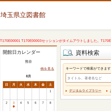
埼玉県立図書館
T170E00001 T170E00003セッションがタイムアウトしました。T170E000
資料検索
開館日カレンダー
熊谷
キーワードで検索ができます
他を見る
8月
日
月
火
水
木
金
土
デジタルライブラリー
1
2
3
4
5
6
7
8
休