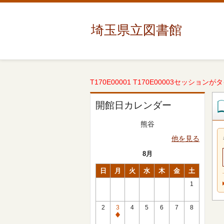
埼玉県立図書館
T170E00001 T170E00003セッションが
開館日カレンダー
熊谷
他を見る
8月
日
月
火
水
木
金
土
1
2
3
4
5
6
7
8
休