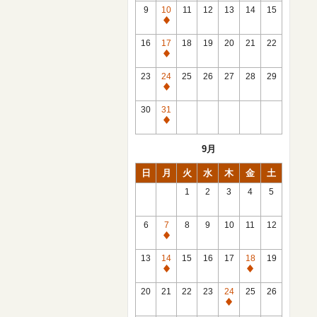
館
9
10
11
12
13
14
15
日
休
館
16
17
18
19
20
21
22
日
休
館
23
24
25
26
27
28
29
日
休
館
30
31
日
休
館
9月
日
日
月
火
水
木
金
土
1
2
3
4
5
6
7
8
9
10
11
12
休
館
13
14
15
16
17
18
19
日
休
休
館
館
20
21
22
23
24
25
26
日
日
休