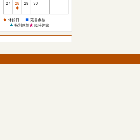
館
27
28
29
30
日
休
館
休館日
蔵書点検
日
特別休館
臨時休館