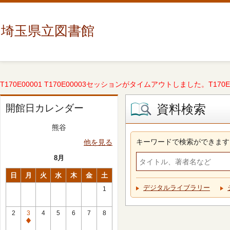
埼玉県立図書館
T170E00001 T170E00003セッションがタイムアウトしました。T170E000
資料検索
開館日カレンダー
熊谷
キーワードで検索ができます
他を見る
8月
日
月
火
水
木
金
土
デジタルライブラリー
1
2
3
4
5
6
7
8
休