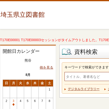
埼玉県立図書館
T170E00001 T170E00003セッションがタイムアウトしました。T170E000
資料検索
開館日カレンダー
熊谷
キーワードで検索ができます
他を見る
8月
日
月
火
水
木
金
土
デジタルライブラリー
1
2
3
4
5
6
7
8
休