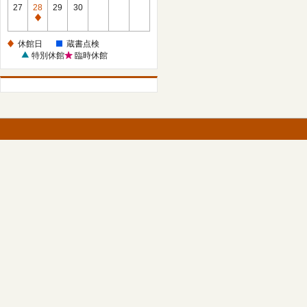
館
27
28
29
30
日
休
館
休館日
蔵書点検
日
特別休館
臨時休館