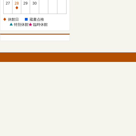
館
27
28
29
30
日
休
館
休館日
蔵書点検
日
特別休館
臨時休館