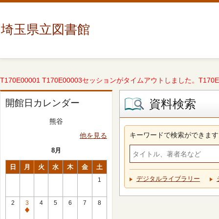
埼玉県立図書館
T170E00001 T170E00003セッションがタイムアウトしました。T170E000
資料検索
開館日カレンダー
熊谷
キーワードで検索ができます
他を見る
8月
日
月
火
水
木
金
土
デジタルライブラリー
1
2
3
4
5
6
7
8
休