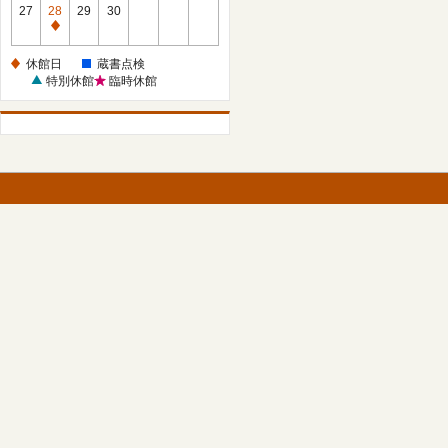
館
27
28
29
30
日
休
館
休館日
蔵書点検
日
特別休館
臨時休館