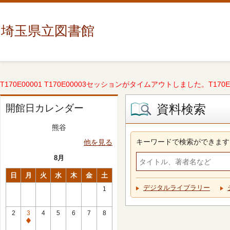
埼玉県立図書館
T170E00001 T170E00003セッションがタイムアウトしました。T170E000
資料検索
開館日カレンダー
熊谷
キーワードで検索ができます
他を見る
8月
日
月
火
水
木
金
土
デジタルライブラリー
1
2
3
4
5
6
7
8
休