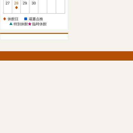
館
27
28
29
30
日
休
館
休館日
蔵書点検
日
特別休館
臨時休館