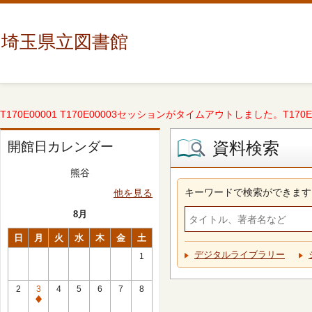
埼玉県立図書館
T170E00001 T170E00003セッションがタイムアウトしました。T170E000
資料検索
開館日カレンダー
熊谷
キーワードで検索ができます
他を見る
8月
日
月
火
水
木
金
土
デジタルライブラリー
1
2
3
4
5
6
7
8
休