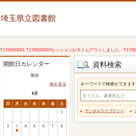
埼玉県立図書館
T170E00001 T170E00003セッションがタイムアウトしました。T170E000
資料検索
開館日カレンダー
熊谷
キーワードで検索ができます
他を見る
8月
日
月
火
水
木
金
土
デジタルライブラリー
1
2
3
4
5
6
7
8
休