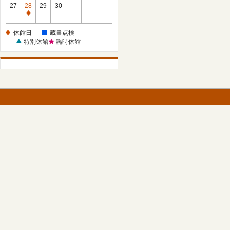
館
27
28
29
30
日
休
館
休館日
蔵書点検
日
特別休館
臨時休館