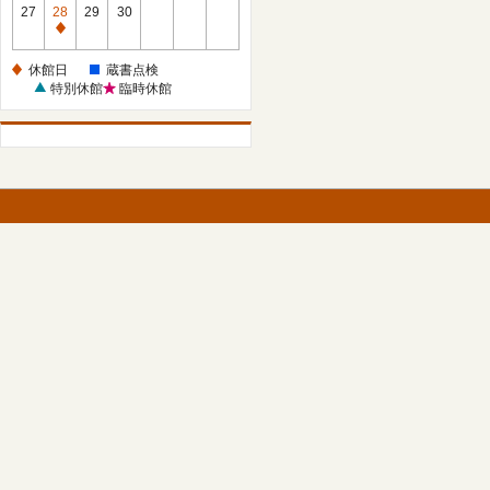
館
27
28
29
30
日
休
館
休館日
蔵書点検
日
特別休館
臨時休館