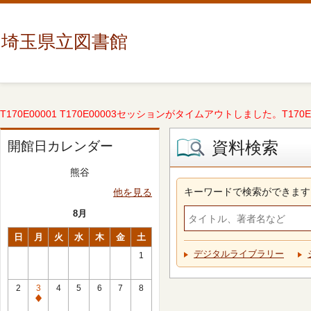
埼玉県立図書館
T170E00001 T170E00003セッションがタイムアウトしました。T170E000
資料検索
開館日カレンダー
熊谷
キーワードで検索ができます
他を見る
8月
日
月
火
水
木
金
土
デジタルライブラリー
1
2
3
4
5
6
7
8
休