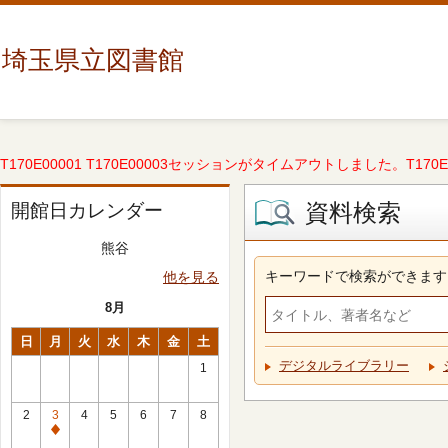
埼玉県立図書館
T170E00001 T170E00003セッションがタイムアウトしました。T170E000
資料検索
開館日カレンダー
熊谷
キーワードで検索ができます
他を見る
8月
日
月
火
水
木
金
土
デジタルライブラリー
1
2
3
4
5
6
7
8
休