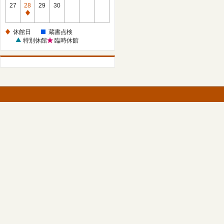
館
27
28
29
30
日
休
館
休館日
蔵書点検
日
特別休館
臨時休館