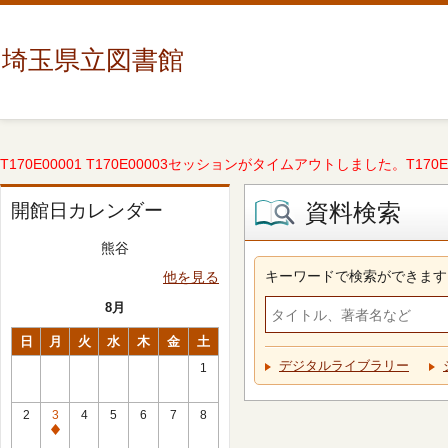
埼玉県立図書館
T170E00001 T170E00003セッションがタイムアウトしました。T170E000
資料検索
開館日カレンダー
熊谷
キーワードで検索ができます
他を見る
8月
日
月
火
水
木
金
土
デジタルライブラリー
1
2
3
4
5
6
7
8
休