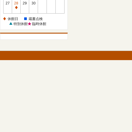
館
27
28
29
30
日
休
館
休館日
蔵書点検
日
特別休館
臨時休館