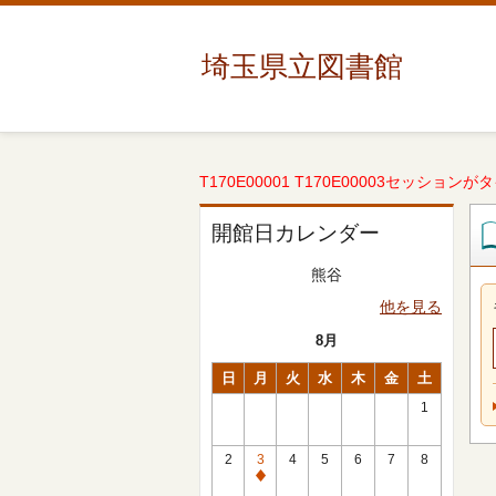
埼玉県立図書館
T170E00001 T170E00003セッションが
開館日カレンダー
熊谷
他を見る
8月
日
月
火
水
木
金
土
1
2
3
4
5
6
7
8
休