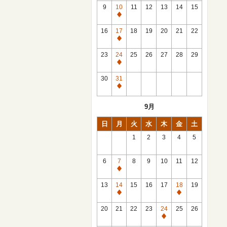
館
9
10
11
12
13
14
15
日
休
館
16
17
18
19
20
21
22
日
休
館
23
24
25
26
27
28
29
日
休
館
30
31
日
休
館
9月
日
日
月
火
水
木
金
土
1
2
3
4
5
6
7
8
9
10
11
12
休
館
13
14
15
16
17
18
19
日
休
休
館
館
20
21
22
23
24
25
26
日
日
休