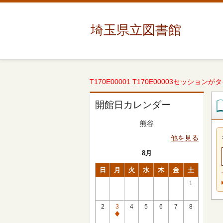
埼玉県立図書館
T170E00001 T170E00003セッションが
開館日カレンダー
熊谷
他を見る
8月
日
月
火
水
木
金
土
1
2
3
4
5
6
7
8
休