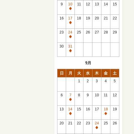
館
9
10
11
12
13
14
15
日
休
館
16
17
18
19
20
21
22
日
休
館
23
24
25
26
27
28
29
日
休
館
30
31
日
休
館
9月
日
日
月
火
水
木
金
土
1
2
3
4
5
6
7
8
9
10
11
12
休
館
13
14
15
16
17
18
19
日
休
休
館
館
20
21
22
23
24
25
26
日
日
休