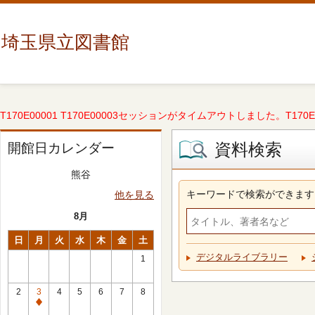
埼玉県立図書館
T170E00001 T170E00003セッションがタイムアウトしました。T170E000
資料検索
開館日カレンダー
熊谷
キーワードで検索ができます
他を見る
8月
日
月
火
水
木
金
土
デジタルライブラリー
1
2
3
4
5
6
7
8
休