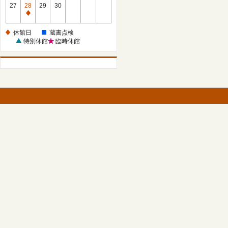
館
27
28
29
30
日
休
館
休館日
蔵書点検
日
特別休館
臨時休館