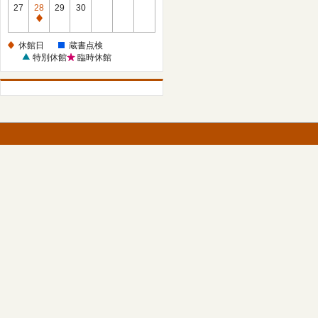
館
27
28
29
30
日
休
館
休館日
蔵書点検
日
特別休館
臨時休館