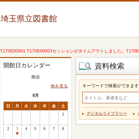
埼玉県立図書館
T170E00001 T170E00003セッションがタイムアウトしました。T170E000
資料検索
開館日カレンダー
熊谷
キーワードで検索ができます
他を見る
8月
日
月
火
水
木
金
土
デジタルライブラリー
1
2
3
4
5
6
7
8
休