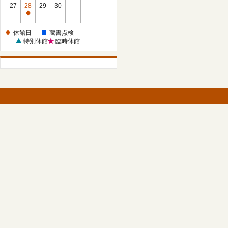
館
27
28
29
30
日
休
館
休館日
蔵書点検
日
特別休館
臨時休館