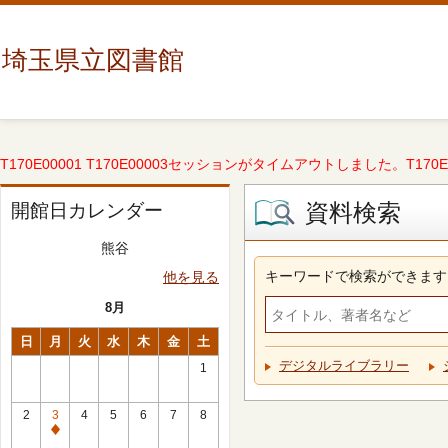
埼玉県立図書館
T170E00001 T170E00003セッションがタイムアウトしました。T170E000
資料検索
開館日カレンダー
熊谷
キーワードで検索ができます
他を見る
8月
日
月
火
水
木
金
土
デジタルライブラリー
1
2
3
4
5
6
7
8
休