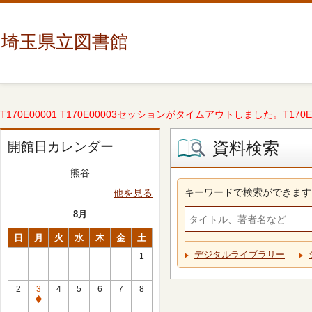
埼玉県立図書館
T170E00001 T170E00003セッションがタイムアウトしました。T170E000
資料検索
開館日カレンダー
熊谷
キーワードで検索ができます
他を見る
8月
日
月
火
水
木
金
土
デジタルライブラリー
1
2
3
4
5
6
7
8
休