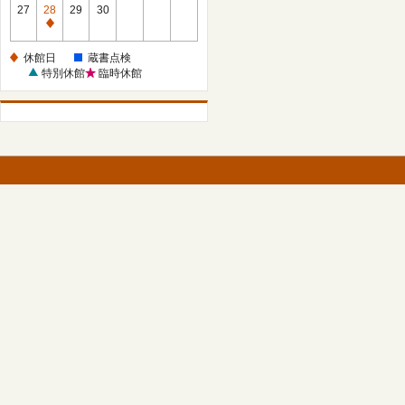
館
27
28
29
30
日
休
館
休館日
蔵書点検
日
特別休館
臨時休館