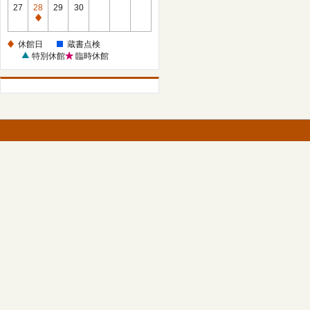
館
27
28
29
30
日
休
館
休館日
蔵書点検
日
特別休館
臨時休館