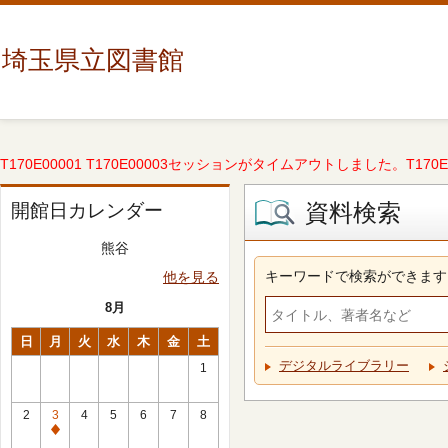
埼玉県立図書館
T170E00001 T170E00003セッションがタイムアウトしました。T170E000
資料検索
開館日カレンダー
熊谷
キーワードで検索ができます
他を見る
8月
日
月
火
水
木
金
土
デジタルライブラリー
1
2
3
4
5
6
7
8
休