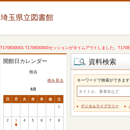
埼玉県立図書館
T170E00001 T170E00003セッションがタイムアウトしました。T170E000
資料検索
開館日カレンダー
熊谷
キーワードで検索ができます
他を見る
8月
日
月
火
水
木
金
土
デジタルライブラリー
1
2
3
4
5
6
7
8
休