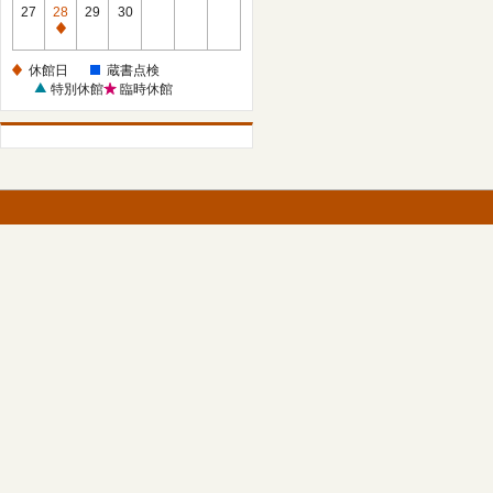
館
27
28
29
30
日
休
館
休館日
蔵書点検
日
特別休館
臨時休館