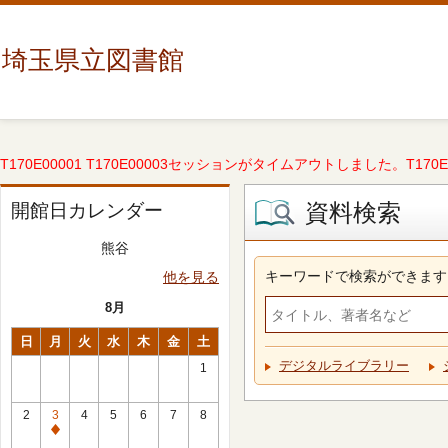
埼玉県立図書館
T170E00001 T170E00003セッションがタイムアウトしました。T170E000
資料検索
開館日カレンダー
熊谷
キーワードで検索ができます
他を見る
8月
日
月
火
水
木
金
土
デジタルライブラリー
1
2
3
4
5
6
7
8
休