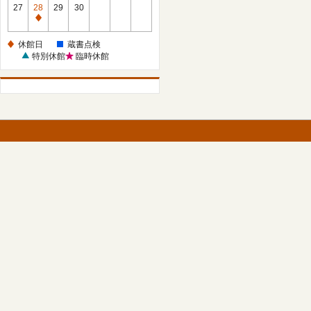
館
27
28
29
30
日
休
館
休館日
蔵書点検
日
特別休館
臨時休館