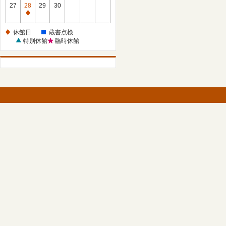
館
27
28
29
30
日
休
館
休館日
蔵書点検
日
特別休館
臨時休館