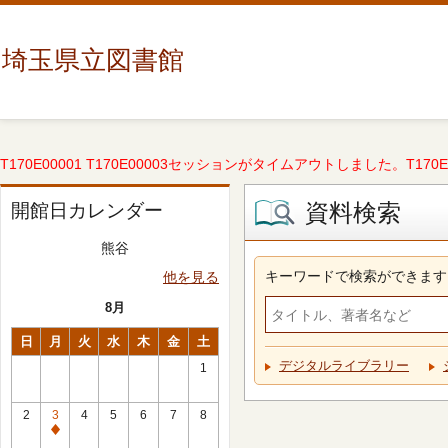
埼玉県立図書館
T170E00001 T170E00003セッションがタイムアウトしました。T170E000
資料検索
開館日カレンダー
熊谷
キーワードで検索ができます
他を見る
8月
日
月
火
水
木
金
土
デジタルライブラリー
1
2
3
4
5
6
7
8
休