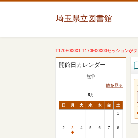
埼玉県立図書館
T170E00001 T170E00003セッションが
開館日カレンダー
熊谷
他を見る
8月
日
月
火
水
木
金
土
1
2
3
4
5
6
7
8
休