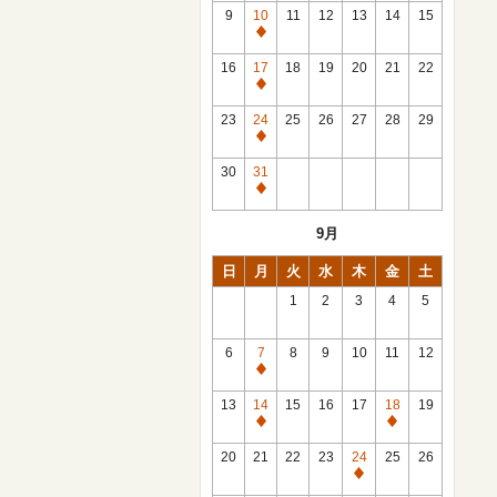
館
9
10
11
12
13
14
15
日
休
館
16
17
18
19
20
21
22
日
休
館
23
24
25
26
27
28
29
日
休
館
30
31
日
休
館
9月
日
日
月
火
水
木
金
土
1
2
3
4
5
6
7
8
9
10
11
12
休
館
13
14
15
16
17
18
19
日
休
休
館
館
20
21
22
23
24
25
26
日
日
休