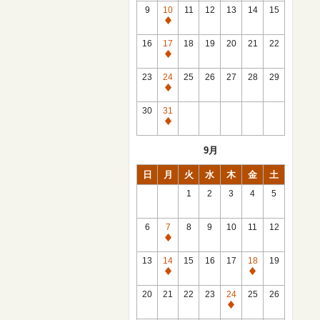
館
9
10
11
12
13
14
15
日
休
館
16
17
18
19
20
21
22
日
休
館
23
24
25
26
27
28
29
日
休
館
30
31
日
休
館
9月
日
日
月
火
水
木
金
土
1
2
3
4
5
6
7
8
9
10
11
12
休
館
13
14
15
16
17
18
19
日
休
休
館
館
20
21
22
23
24
25
26
日
日
休