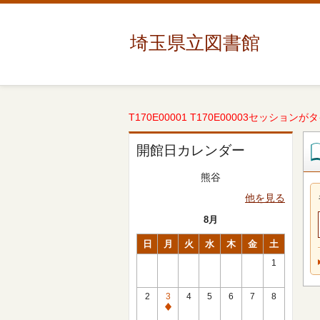
埼玉県立図書館
T170E00001 T170E00003セッションが
開館日カレンダー
熊谷
他を見る
8月
日
月
火
水
木
金
土
1
2
3
4
5
6
7
8
休