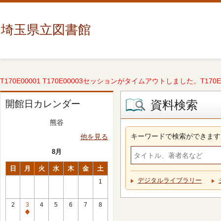
埼玉県立図書館
T170E00001 T170E00003セッションがタイムアウトしました。T170E000
資料検索
開館日カレンダー
熊谷
キーワードで検索ができます
他を見る
8月
日
月
火
水
木
金
土
デジタルライブラリー
1
2
3
4
5
6
7
8
休