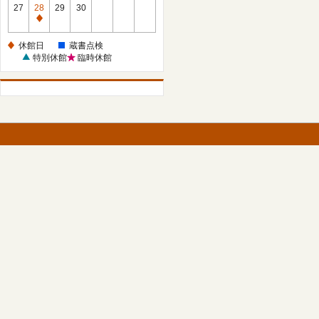
館
27
28
29
30
日
休
館
休館日
蔵書点検
日
特別休館
臨時休館