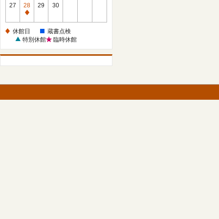
館
27
28
29
30
日
休
館
休館日
蔵書点検
日
特別休館
臨時休館