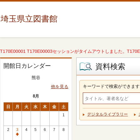
埼玉県立図書館
T170E00001 T170E00003セッションがタイムアウトしました。T170E000
資料検索
開館日カレンダー
熊谷
キーワードで検索ができます
他を見る
8月
日
月
火
水
木
金
土
デジタルライブラリー
1
2
3
4
5
6
7
8
休