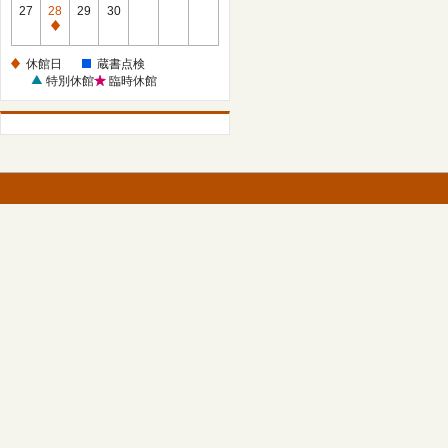
館
27
28
29
30
日
休
館
休館日
蔵書点検
日
特別休館
臨時休館