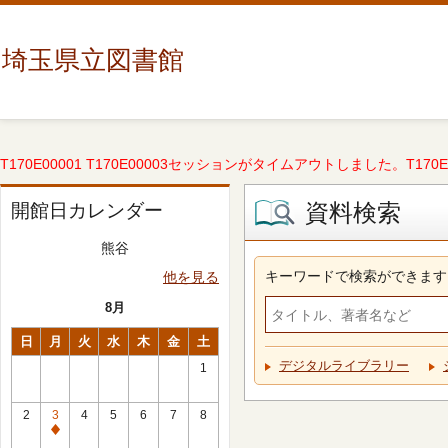
埼玉県立図書館
T170E00001 T170E00003セッションがタイムアウトしました。T170E000
資料検索
開館日カレンダー
熊谷
キーワードで検索ができます
他を見る
8月
日
月
火
水
木
金
土
デジタルライブラリー
1
2
3
4
5
6
7
8
休