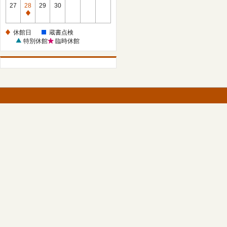
館
27
28
29
30
日
休
館
休館日
蔵書点検
日
特別休館
臨時休館