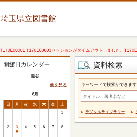
埼玉県立図書館
T170E00001 T170E00003セッションがタイムアウトしました。T170E000
資料検索
開館日カレンダー
熊谷
キーワードで検索ができます
他を見る
8月
日
月
火
水
木
金
土
デジタルライブラリー
1
2
3
4
5
6
7
8
休