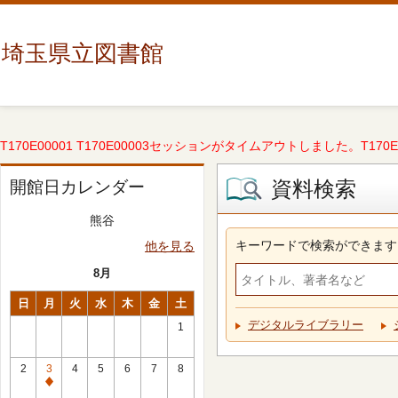
埼玉県立図書館
T170E00001 T170E00003セッションがタイムアウトしました。T170E000
資料検索
開館日カレンダー
熊谷
キーワードで検索ができます
他を見る
8月
日
月
火
水
木
金
土
デジタルライブラリー
1
2
3
4
5
6
7
8
休