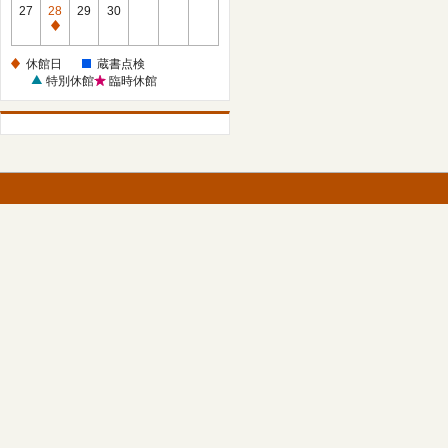
館
27
28
29
30
日
休
館
休館日
蔵書点検
日
特別休館
臨時休館