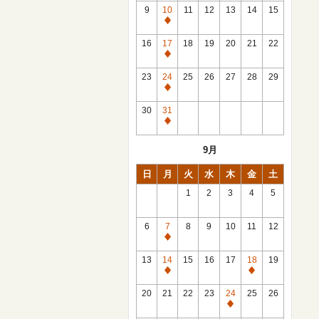
館
9
10
11
12
13
14
15
日
休
館
16
17
18
19
20
21
22
日
休
館
23
24
25
26
27
28
29
日
休
館
30
31
日
休
館
9月
日
日
月
火
水
木
金
土
1
2
3
4
5
6
7
8
9
10
11
12
休
館
13
14
15
16
17
18
19
日
休
休
館
館
20
21
22
23
24
25
26
日
日
休