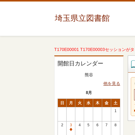
埼玉県立図書館
T170E00001 T170E00003セッションが
開館日カレンダー
熊谷
他を見る
8月
日
月
火
水
木
金
土
1
2
3
4
5
6
7
8
休