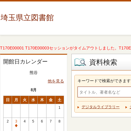
埼玉県立図書館
T170E00001 T170E00003セッションがタイムアウトしました。T170E000
資料検索
開館日カレンダー
熊谷
キーワードで検索ができます
他を見る
8月
日
月
火
水
木
金
土
デジタルライブラリー
1
2
3
4
5
6
7
8
休