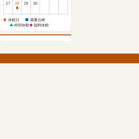
館
27
28
29
30
日
休
館
休館日
蔵書点検
日
特別休館
臨時休館