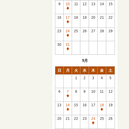
館
9
10
11
12
13
14
15
日
休
館
16
17
18
19
20
21
22
日
休
館
23
24
25
26
27
28
29
日
休
館
30
31
日
休
館
9月
日
日
月
火
水
木
金
土
1
2
3
4
5
6
7
8
9
10
11
12
休
館
13
14
15
16
17
18
19
日
休
休
館
館
20
21
22
23
24
25
26
日
日
休