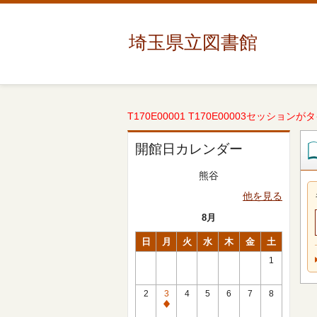
埼玉県立図書館
T170E00001 T170E00003セッションが
開館日カレンダー
熊谷
他を見る
8月
日
月
火
水
木
金
土
1
2
3
4
5
6
7
8
休