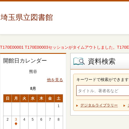
埼玉県立図書館
T170E00001 T170E00003セッションがタイムアウトしました。T170E000
資料検索
開館日カレンダー
熊谷
キーワードで検索ができます
他を見る
8月
日
月
火
水
木
金
土
デジタルライブラリー
1
2
3
4
5
6
7
8
休