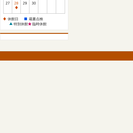
館
27
28
29
30
日
休
館
休館日
蔵書点検
日
特別休館
臨時休館